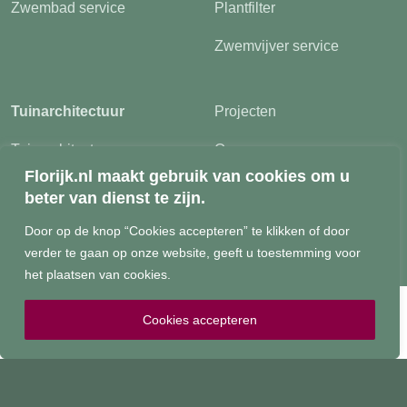
Zwembad service
Plantfilter
Zwemvijver service
Tuinarchitectuur
Projecten
Tuinarchitectuur
Over ons
Florijk.nl maakt gebruik van cookies om u
Tuinontwerp
Contact
beter van dienst te zijn.
Tuinaanleg
Vacatures
Door op de knop “Cookies accepteren” te klikken of door
verder te gaan op onze website, geeft u toestemming voor
het plaatsen van cookies.
Cookies accepteren