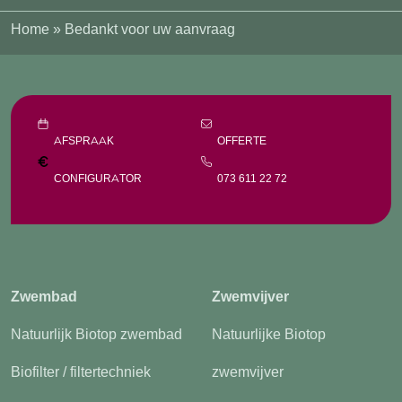
Home
»
Bedankt voor uw aanvraag
AFSPRAAK
OFFERTE
CONFIGURATOR
073 611 22 72
Zwembad
Zwemvijver
Natuurlijk Biotop zwembad
Natuurlijke Biotop
Biofilter / filtertechniek
zwemvijver