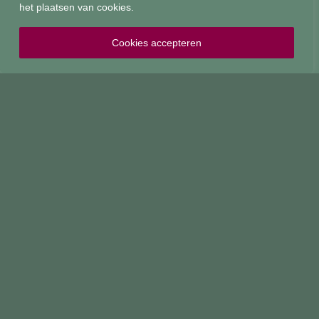
het plaatsen van cookies.
Tuinarchitectuur
Projecten
Tuinarchitectuur
Over ons
Cookies accepteren
Tuinontwerp
Contact
Tuinaanleg
Vacatures
© Copyright Florijk
Privacy statement
Cookieverklaring